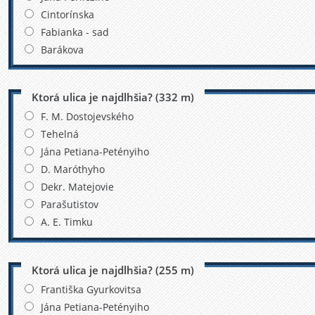
Cintorínska
Fabianka - sad
Barákova
Ktorá ulica je najdlhšia? (332 m)
F. M. Dostojevského
Tehelná
Jána Petiana-Petényiho
D. Maróthyho
Dekr. Matejovie
Parašutistov
A. E. Timku
Ktorá ulica je najdlhšia? (255 m)
Františka Gyurkovitsa
Jána Petiana-Petényiho