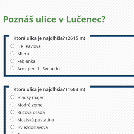
Poznáš ulice v
Lučenec?
Ktorá ulica je najdlhšia? (2615 m)
I. P. Pavlova
Mieru
Fabianka
Arm. gen. L. Svobodu
Ktorá ulica je najdlhšia? (1683 m)
Hladký majer
Modré zeme
Ružová osada
Mestská pustatina
Hviezdoslavova