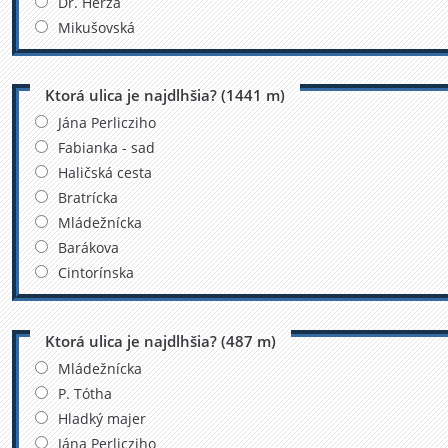
Dr. Herza
Mikušovská
Ktorá ulica je najdlhšia? (1441 m)
Jána Perlicziho
Fabianka - sad
Haličská cesta
Bratrícka
Mládežnícka
Barákova
Cintorínska
Ktorá ulica je najdlhšia? (487 m)
Mládežnícka
P. Tótha
Hladký majer
Jána Perlicziho